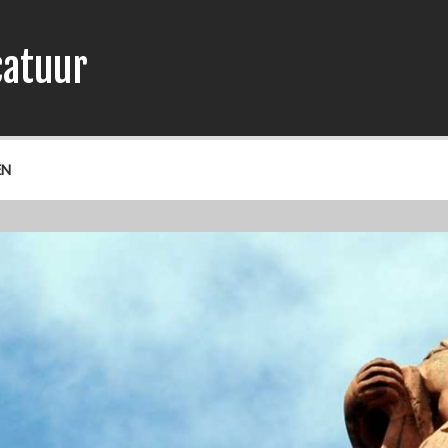
catuur
EN