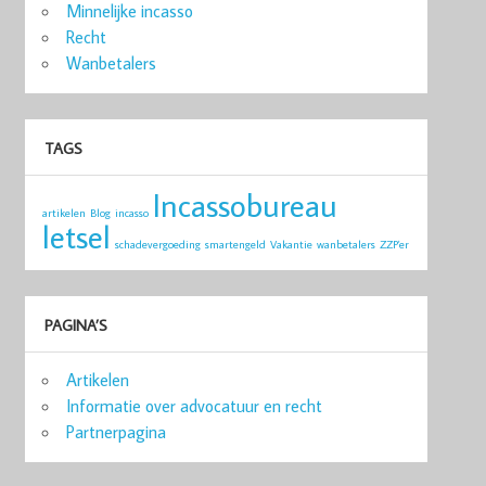
Minnelijke incasso
Recht
Wanbetalers
TAGS
Incassobureau
artikelen
Blog
incasso
letsel
schadevergoeding
smartengeld
Vakantie
wanbetalers
ZZP'er
PAGINA’S
Artikelen
Informatie over advocatuur en recht
Partnerpagina