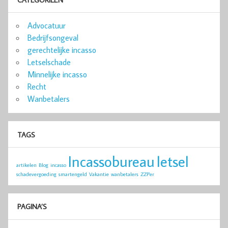
Advocatuur
Bedrijfsongeval
gerechtelijke incasso
Letselschade
Minnelijke incasso
Recht
Wanbetalers
TAGS
Incassobureau
letsel
artikelen
Blog
incasso
schadevergoeding
smartengeld
Vakantie
wanbetalers
ZZP'er
PAGINA’S