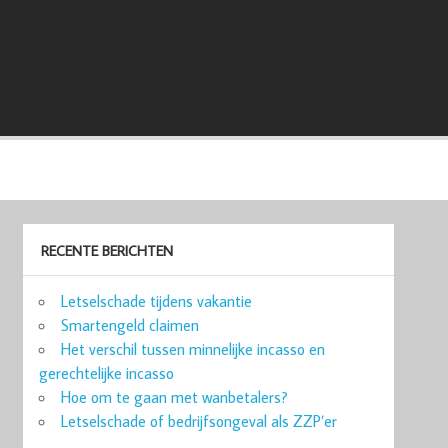
RECENTE BERICHTEN
Letselschade tijdens vakantie
Smartengeld claimen
Het verschil tussen minnelijke incasso en
gerechtelijke incasso
Hoe om te gaan met wanbetalers?
Letselschade of bedrijfsongeval als ZZP’er