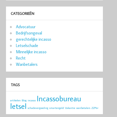
CATEGORIEËN
Advocatuur
Bedrijfsongeval
gerechtelijke incasso
Letselschade
Minnelijke incasso
Recht
Wanbetalers
TAGS
Incassobureau
artikelen
Blog
incasso
letsel
schadevergoeding
smartengeld
Vakantie
wanbetalers
ZZP'er