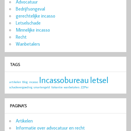
Advocatuur
Bedrijfsongeval
gerechtelijke incasso
Letselschade
Minnelijke incasso
Recht
Wanbetalers
TAGS
Incassobureau
letsel
artikelen
Blog
incasso
schadevergoeding
smartengeld
Vakantie
wanbetalers
ZZP'er
PAGINA’S
Artikelen
Informatie over advocatuur en recht